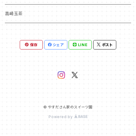
高崎玉茶
保存
シェア
LINE
ポスト
© やすださん家のスイーツ園
Powered by